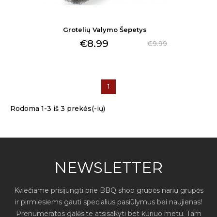
Grotelių Valymo Šepetys
€8.99
€9.99
1
Rodoma 1-3 iš 3 prekės(-ių)
NEWSLETTER
Kviečiame prisijungti prie BBQ shop grupės narių grupės
ir pirmiesiems gauti specialius pasiūlymus bei naujienas!
Prenumeratos galėsite atsisakyti bet kuriuo metu. Tam