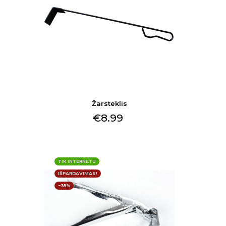
Žarsteklis
€8.99
TIK INTERNETU
IŠPARDAVIMAS!
−35%