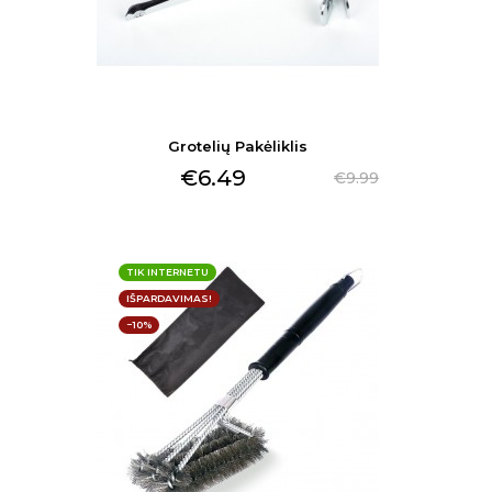
Grotelių Pakėliklis
€6.49
€9.99
TIK INTERNETU
IŠPARDAVIMAS!
−10%