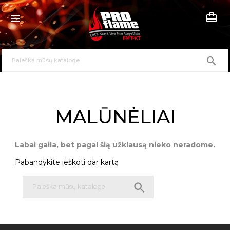
card_travel


MALŪNĖLIAI
Labai gaila, bet pagal šią užklausą nieko neradome.
Pabandykite ieškoti dar kartą
