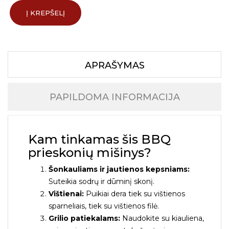
Į KREPŠELĮ
APRAŠYMAS
PAPILDOMA INFORMACIJA
Kam tinkamas šis BBQ
prieskonių mišinys?
Šonkauliams ir jautienos kepsniams:
Suteikia sodrų ir dūminį skonį.
Vištienai:
Puikiai dera tiek su vištienos
sparneliais, tiek su vištienos filė.
Grilio patiekalams:
Naudokite su kiauliena,