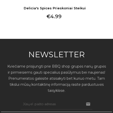
Delicia's Spices Prieskoniai Steikui
€4.99
NEWSLETTER
Kviečiame prisijungti prie BBQ shop grupės narių grupės
ir pirmiesiems gauti specialius pasiūlymus bei naujienas!
Prenumeratos galėsite atsisakyti bet kuriuo metu. Tam
tikslui mūsų kontaktinę informaciją rasite parduotuvės
taisyklėse.
