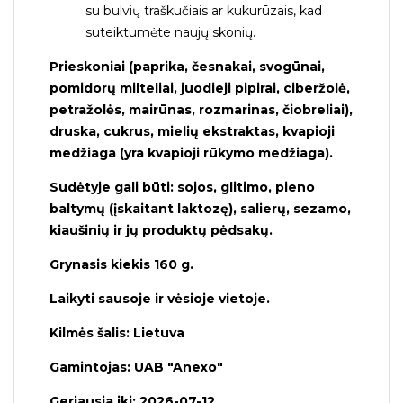
su bulvių traškučiais ar kukurūzais, kad
suteiktumėte naujų skonių.
Prieskoniai (paprika, česnakai, svogūnai,
pomidorų milteliai, juodieji pipirai, ciberžolė,
petražolės, mairūnas, rozmarinas, čiobreliai),
druska, cukrus, mielių ekstraktas, kvapioji
medžiaga (yra kvapioji rūkymo medžiaga).
Sudėtyje gali būti: sojos, glitimo, pieno
baltymų (įskaitant laktozę), salierų, sezamo,
kiaušinių ir jų produktų pėdsakų.
Grynasis kiekis 160 g.
Laikyti sausoje ir vėsioje vietoje.
Kilmės šalis: Lietuva
Gamintojas: UAB "Anexo"
Geriausia iki: 2026-07-12