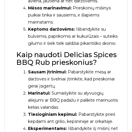
aviena, jautiena ar net daržovėmis.
Mėsos marinavimui:
Prieskonių mišinys
puikiai tinka ir sausiems, ir šlapiems
marinatams.
Keptoms daržovėms:
Išbandykite su
bulvėmis, paprikomis ar kukurūzais – suteiks
gilumo ir šiek tiek saldžiai pikantiško skonio.
Kaip naudoti Delicias Spices
BBQ Rub prieskonius?
Sausam įtrinimui:
Pabarstykite mėsą ar
daržoves ir švelniai įtrinkite, kad prieskoniai
gerai įsigertų.
Marinatui:
Sumaišykite su alyvuogių
aliejumi ar BBQ padažu ir palikite marinuotis
kelias valandas.
Tiesioginiam kepimui:
Pabarstykite prieš
kepdami ant grilio, kepsninėje ar orkaitėje.
Eksperimentams:
Išbandykite šį mišinį net