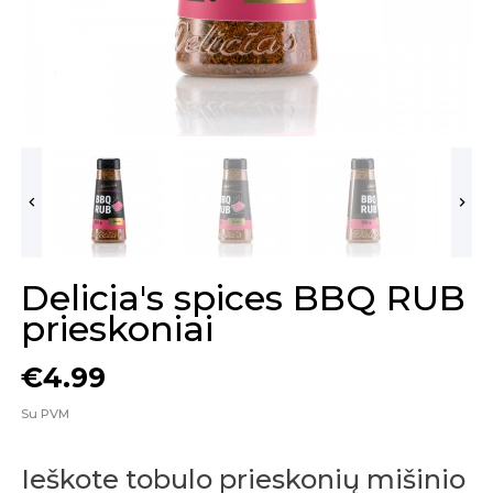


Delicia's spices BBQ RUB
prieskoniai
€4.99
Su PVM
Ieškote tobulo prieskonių mišinio