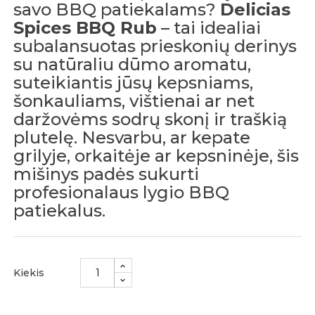
savo BBQ patiekalams?
Delicias
Spices BBQ Rub
– tai idealiai
subalansuotas prieskonių derinys
su natūraliu dūmo aromatu,
suteikiantis jūsų kepsniams,
šonkauliams, vištienai ar net
daržovėms sodrų skonį ir traškią
plutelę. Nesvarbu, ar kepate
grilyje, orkaitėje ar kepsninėje, šis
mišinys padės sukurti
profesionalaus lygio BBQ
patiekalus.
Kiekis