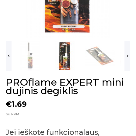


PROflame EXPERT mini
dujinis degiklis
€1.69
Su PVM
Jei ieškote funkcionalaus,