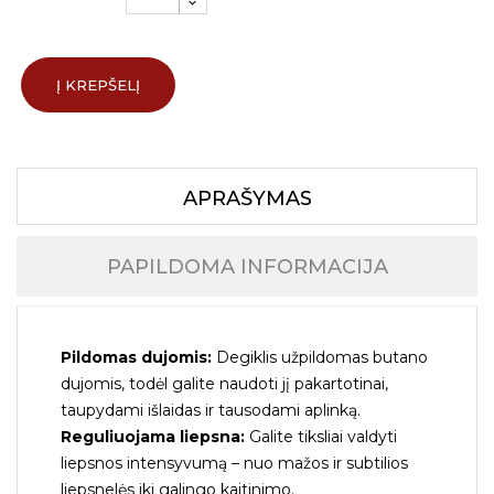
Į KREPŠELĮ
APRAŠYMAS
PAPILDOMA INFORMACIJA
Pildomas dujomis:
Degiklis užpildomas butano
dujomis, todėl galite naudoti jį pakartotinai,
taupydami išlaidas ir tausodami aplinką.
Reguliuojama liepsna:
Galite tiksliai valdyti
liepsnos intensyvumą – nuo mažos ir subtilios
liepsnelės iki galingo kaitinimo.